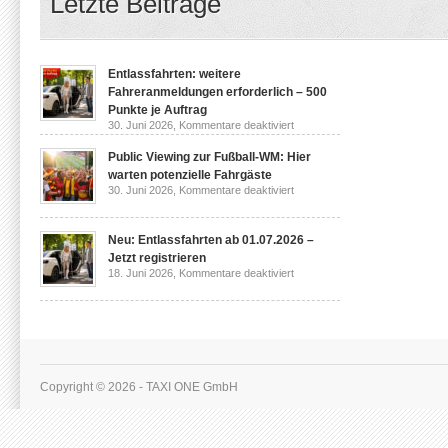
Letzte Beiträge
Entlassfahrten: weitere
Fahreranmeldungen erforderlich – 500
Punkte je Auftrag
für
30. Juni 2026,
Kommentare deaktiviert
Entlassfahrten:
weitere
Public Viewing zur Fußball-WM: Hier
Fahreranmeldungen
erforderlich
warten potenzielle Fahrgäste
–
für
30. Juni 2026,
Kommentare deaktiviert
500
Public
Punkte
Viewing
je
zur
Auftrag
Fußball-
Neu: Entlassfahrten ab 01.07.2026 –
WM:
Jetzt registrieren
Hier
für
18. Juni 2026,
Kommentare deaktiviert
warten
Neu:
potenzielle
Entlassfahrten
Fahrgäste
ab
01.07.2026
–
Jetzt
registrieren
Copyright © 2026 - TAXI ONE GmbH