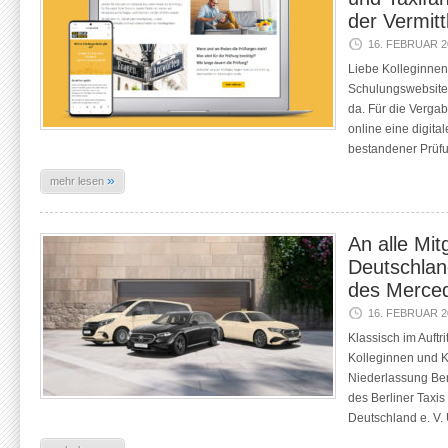
der Vermitt
16. FEBRUAR 2
Liebe Kolleginnen 
Schulungswebsite f
da. Für die Verga
online eine digita
bestandener Prüf
»
mehr lesen
An alle Mit
Deutschland
des Merced
16. FEBRUAR 2
Klassisch im Auftri
Kolleginnen und 
Niederlassung Berli
des Berliner Taxis
Deutschland e. V.