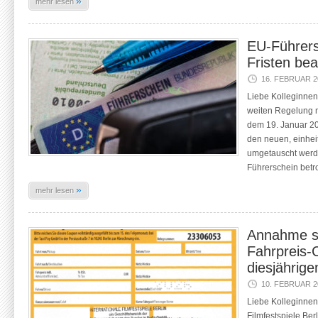
»
mehr lesen
EU-Führers
Fristen be
16. FEBRUAR 2
Liebe Kolleginnen
weiten Regelung m
dem 19. Januar 201
den neuen, einhei
umgetauscht werden
Führerschein betr
»
mehr lesen
Annahme sp
Fahrpreis-
diesjährige
10. FEBRUAR 2
Liebe Kolleginnen 
Filmfestspiele Ber