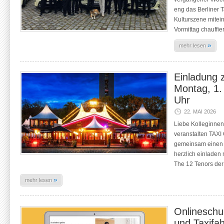
eng das Berliner 
Kulturszene mitei
Vormittag chauffie
»
mehr lesen
Einladung 
Montag, 1.
Uhr
22. MAI 2026
Liebe Kolleginnen
veranstalten TAX
gemeinsam einen 
herzlich einladen
The 12 Tenors der
»
mehr lesen
Onlineschul
und Taxifa