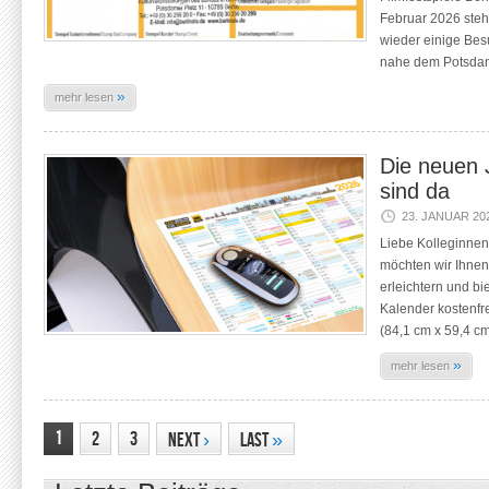
Februar 2026 steh
wieder einige Be
nahe dem Potsdam
»
mehr lesen
Die neuen 
sind da
23. JANUAR 20
Liebe Kolleginnen
möchten wir Ihnen
erleichtern und bi
Kalender kostenfr
(84,1 cm x 59,4 c
»
mehr lesen
1
2
3
Next
›
Last
»