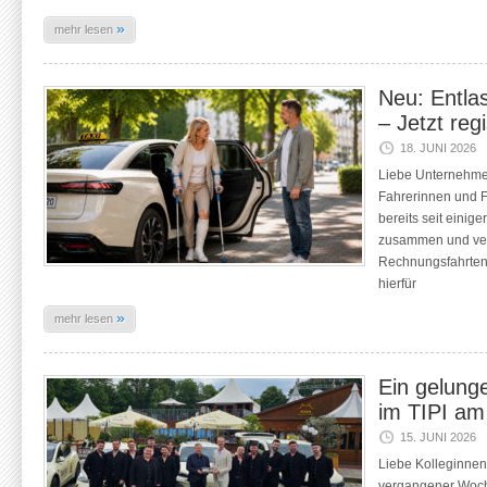
»
mehr lesen
Neu: Entla
– Jetzt regi
18. JUNI 2026
Liebe Unternehme
Fahrerinnen und F
bereits seit einig
zusammen und vermi
Rechnungsfahrten.
hierfür
»
mehr lesen
Ein gelung
im TIPI am
15. JUNI 2026
Liebe Kolleginnen
vergangener Woch