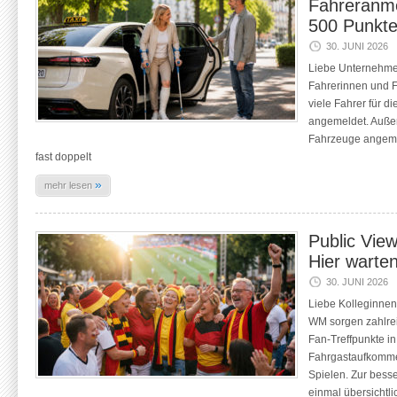
Fahreranme
500 Punkte
30. JUNI 2026
Liebe Unternehme
Fahrerinnen und F
viele Fahrer für 
angemeldet. Auße
Fahrzeuge angemel
fast doppelt
»
mehr lesen
Public Vie
Hier warten
30. JUNI 2026
Liebe Kolleginnen
WM sorgen zahlrei
Fan-Treffpunkte in
Fahrgastaufkomme
Spielen. Zur bess
einmal übersichtlic