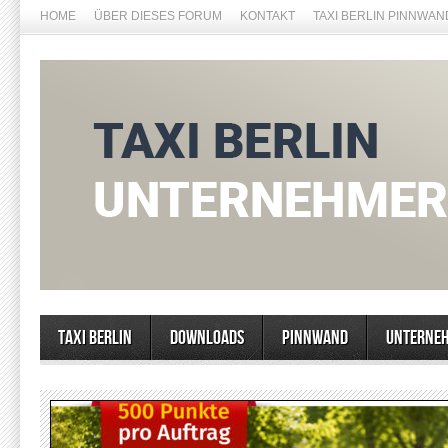
HOME
ÜBER DIESES FORUM
KONTAKT
TAXI BERLIN PINNWAN
Taxi Berlin
Downloads
Pinnwand
Unterne