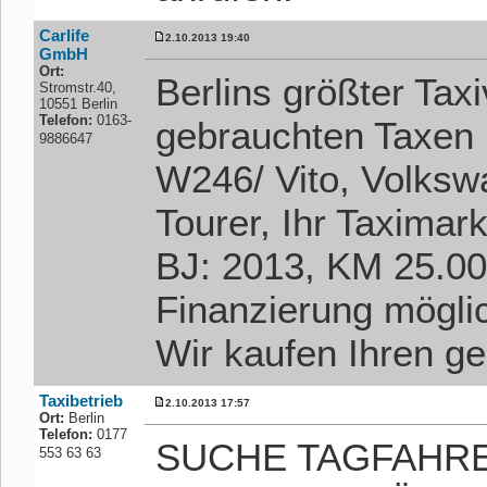
Carlife
2.10.2013 19:40
GmbH
Ort:
Berlins größter Tax
Stromstr.40,
10551 Berlin
Telefon:
0163-
gebrauchten Taxe
9886647
W246/ Vito, Volksw
Tourer, Ihr Taximar
BJ: 2013, KM 25.000
Finanzierung möglic
Wir kaufen Ihren g
Taxibetrieb
2.10.2013 17:57
Ort:
Berlin
Telefon:
0177
SUCHE TAGFAHRE
553 63 63