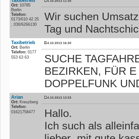
Taxibetrieb
5.10.2013 11:35
Ort:
10785
Berlin
Wir suchen Umsatzst
Telefon:
0173/610 42 25
; 030/6266130
Tag und Nachtschi
Taxibetrieb
4.10.2013 16:20
Ort:
Berlin
Telefon:
0177
SUCHE TAGFAHRE
553 63 63
BEZIRKEN, FÜR E
DOPPELFUNK UND
Arian
4.10.2013 13:53
Ort:
Kreuzberg
Telefon:
Hallo.
01621758477
Ich such als alleinf
lieber .mit gute kas