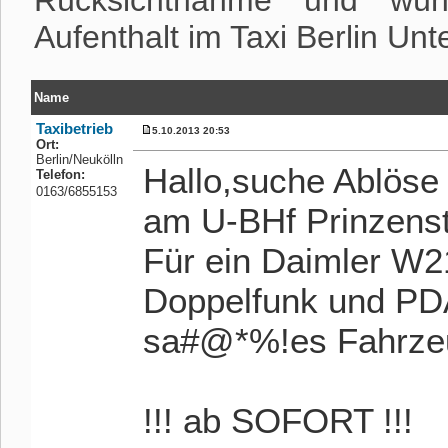
Rücksichtnahme und wüns
Aufenthalt im Taxi Berlin Un
Name
Taxibetrieb
5.10.2013 20:53
Ort:
Berlin/Neukölln
Hallo,suche Ablöse 
Telefon:
0163/6855153
am U-BHf Prinzenst
Für ein Daimler W2
Doppelfunk und PD
sa#@*%!es Fahrze
!!! ab SOFORT !!!