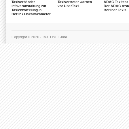
Taxiverbände:
Taxivertreter warnen
ADAC Taxitest 
Infoveranstaltung zur
vor UberTaxi
Der ADAC test
Taxientwicklung in
Berliner Taxis
Berlin / Fiskaltaxameter
Copyright © 2026 - TAXI ONE GmbH