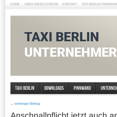
HOME
ÜBER DIESES FORUM
KONTAKT
TAXI BERLIN PINNWAN
Taxi Berlin
Downloads
Pinnwand
Unterne
← vorheriger Beitrag
Anschnallpflicht jetzt auch 