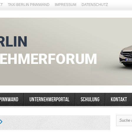
KT
TAXI BERLIN PINNWAND
IMPRESSUM
DATENSCHUTZ
Pinnwand
Unternehmerportal
Schulung
Kontakt
»