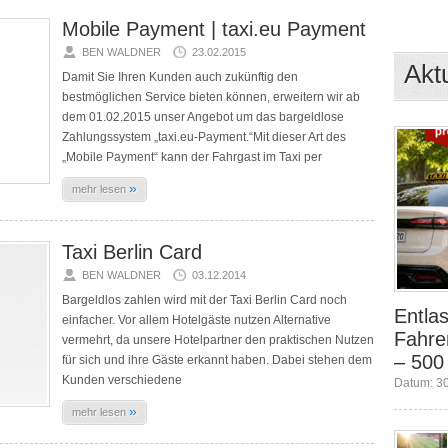
Mobile Payment | taxi.eu Payment
BEN WALDNER
23.02.2015
Akt
Damit Sie Ihren Kunden auch zukünftig den
bestmöglichen Service bieten können, erweitern wir ab
dem 01.02.2015 unser Angebot um das bargeldlose
Zahlungssystem „taxi.eu-Payment.“Mit dieser Art des
„Mobile Payment“ kann der Fahrgast im Taxi per
»
mehr lesen
Taxi Berlin Card
BEN WALDNER
03.12.2014
Bargeldlos zahlen wird mit der Taxi Berlin Card noch
Entlas
einfacher. Vor allem Hotelgäste nutzen Alternative
Fahre
vermehrt, da unsere Hotelpartner den praktischen Nutzen
– 500
für sich und ihre Gäste erkannt haben. Dabei stehen dem
Kunden verschiedene
Datum: 3
»
mehr lesen