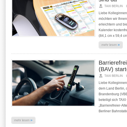
TAXI BERLIN
Liebe Kolleginnen
möchten wir Ihnen
erleichtern und bi
Kalender kostenfr
(84,1 cm x 59,4 c
»
mehr lesen
Barrierefre
(BAV) star
TAXI BERLIN
Liebe Kolleginnen
dem Land Berlin, 
Brandenburg (VBB
beteiligt sich TA
„Barrierefreier-Al
Berliner Bahnstat
»
mehr lesen