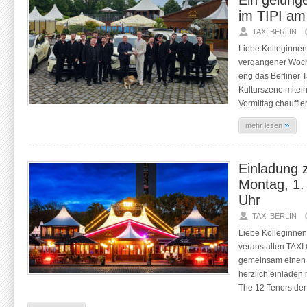
Ein gelung
im TIPI am
TAXI BERLIN
Liebe Kolleginnen
vergangener Woch
eng das Berliner 
Kulturszene mitei
Vormittag chauffie
»
mehr lesen
Einladung 
Montag, 1.
Uhr
TAXI BERLIN
Liebe Kolleginnen
veranstalten TAX
gemeinsam einen 
herzlich einladen
The 12 Tenors der