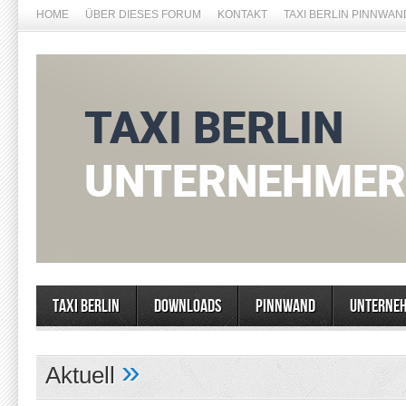
HOME
ÜBER DIESES FORUM
KONTAKT
TAXI BERLIN PINNWAN
Taxi Berlin
Downloads
Pinnwand
Unterne
»
Aktuell