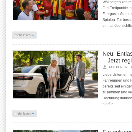
WM sorgen zahlrei
Fan-Treffpunkte in
Fahrgastaufkomme
Spielen. Zur bess
einmal übersichtlic
»
mehr lesen
Neu: Entla
– Jetzt regi
TAXI BERLIN
Liebe Unternehme
Fahrerinnen und F
bereits seit einig
zusammen und vermi
Rechnungsfahrten.
hierfür
»
mehr lesen