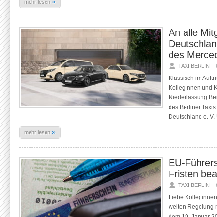
»
mehr lesen
An alle Mit
Deutschland
des Merced
TAXI BERLIN
Klassisch im Auftri
Kolleginnen und 
Niederlassung Berli
des Berliner Taxis
Deutschland e. V.
»
mehr lesen
EU-Führers
Fristen be
TAXI BERLIN
Liebe Kolleginnen
weiten Regelung m
dem 19. Januar 201