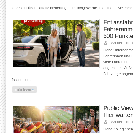
Übersicht über aktuelle Neuerungen im Taxigewerbe. Hier finden Sie immer
Entlassfahr
Fahreranme
500 Punkte
TAXI BERLIN
Liebe Unternehme
Fahrerinnen und F
viele Fahrer für 
angemeldet. Auße
Fahrzeuge angemel
fast doppelt
»
mehr lesen
Public Vie
Hier warten
TAXI BERLIN
Liebe Kolleginnen