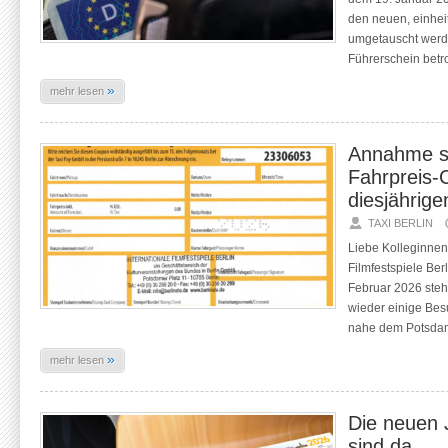
den neuen, einhei
umgetauscht werden
Führerschein betr
»
mehr lesen
Annahme sp
Fahrpreis-
diesjährige
TAXI BERLIN
Liebe Kolleginnen 
Filmfestspiele Ber
Februar 2026 steh
wieder einige Be
nahe dem Potsdam
»
mehr lesen
Die neuen 
sind da