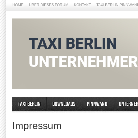
HOME
ÜBER DIESES FORUM
KONTAKT
TAXI BERLIN PINNWAN
Taxi Berlin
Downloads
Pinnwand
Unterne
Impressum