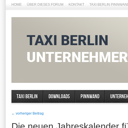
HOME
ÜBER DIESES FORUM
KONTAKT
TAXI BERLIN PINNWAN
Taxi Berlin
Downloads
Pinnwand
Unterne
← vorheriger Beitrag
Die neuen Jahreskalender fü