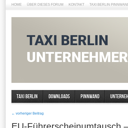
HOME
ÜBER DIESES FORUM
KONTAKT
TAXI BERLIN PINNWAN
Taxi Berlin
Downloads
Pinnwand
Unterne
← vorheriger Beitrag
EU-Führerscheinumtausch – 