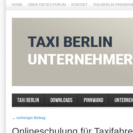
HOME
ÜBER DIESES FORUM
KONTAKT
TAXI BERLIN PINNWAN
Taxi Berlin
Downloads
Pinnwand
Unterne
← vorheriger Beitrag
Onlineschulung für Taxifahr