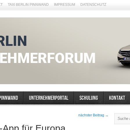
KT
TAXI BERLIN PINNWAND
IMPRESSUM
DATENSCHUTZ
Pinnwand
Unternehmerportal
Schulung
Kontakt
nächster Beitrag →
i-App für Europa