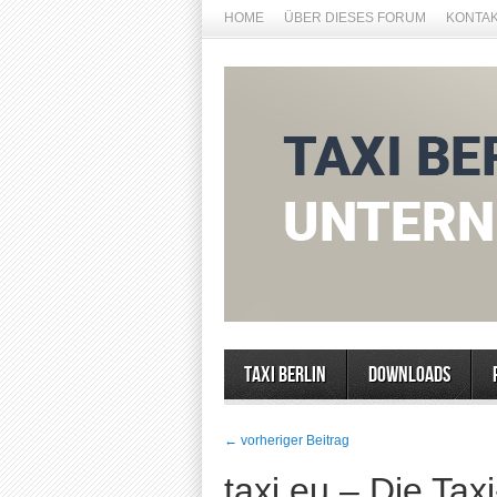
HOME
ÜBER DIESES FORUM
KONTA
Taxi Berlin
Downloads
← vorheriger Beitrag
taxi.eu – Die Tax