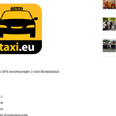
 GPS beschleunigter 2-click Bestellablauf
.)
he
abe
ueller Kundenwünsche