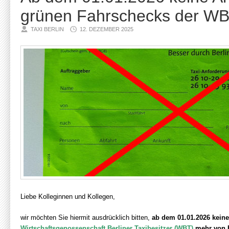
grünen Fahrschecks der W
TAXI BERLIN
12. DEZEMBER 2025
Liebe Kolleginnen und Kollegen,
wir möchten Sie hiermit ausdrücklich bitten,
ab dem 01.01.2026 kein
Wirtschaftsgenossenschaft Berliner Taxibesitzer (WBT)
mehr von 