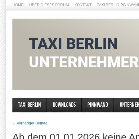
HOME
ÜBER DIESES FORUM
KONTAKT
TAXI BERLIN PINNWAN
Taxi Berlin
Downloads
Pinnwand
Unterne
← vorheriger Beitrag
Ab dem 01.01.2026 keine A