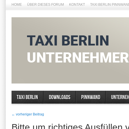
HOME
ÜBER DIESES FORUM
KONTAKT
TAXI BERLIN PINNWAN
Taxi Berlin
Downloads
Pinnwand
Unterne
← vorheriger Beitrag
Bitte um richtiges Ausfüllen 