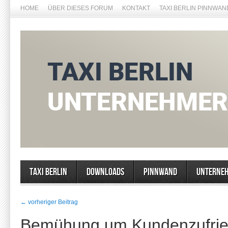
HOME
ÜBER DIESES FORUM
KONTAKT
TAXI BERLIN PINNWAN
Taxi Berlin
Downloads
Pinnwand
Unterne
← vorheriger Beitrag
Bemühung um Kundenzufried