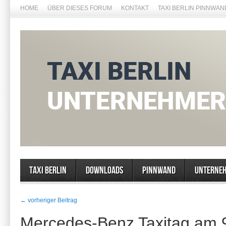
HOME
ÜBER DIESES FORUM
KONTAKT
TAXI BERLIN PINNWAN
Taxi Berlin
Downloads
Pinnwand
Unterne
← vorheriger Beitrag
Mercedes-Benz Taxitag am 