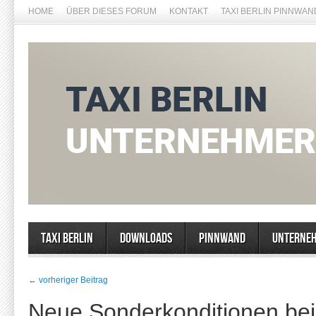
HOME
ÜBER DIESES FORUM
KONTAKT
TAXI BERLIN PINNWAN
Taxi Berlin
Downloads
Pinnwand
Unterne
← vorheriger Beitrag
Neue Sonderkonditionen bei