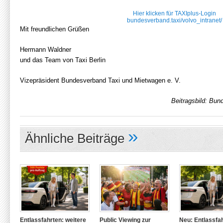
Hier klicken für TAXIplus-Login
bundesverband.taxi/volvo_intranet/
Mit freundlichen Grüßen
Hermann Waldner
und das Team von Taxi Berlin
Vizepräsident Bundesverband Taxi und Mietwagen e. V.
Beitragsbild: Bun
»
Ähnliche Beiträge
Entlassfahrten: weitere
Public Viewing zur
Neu: Entlassfa