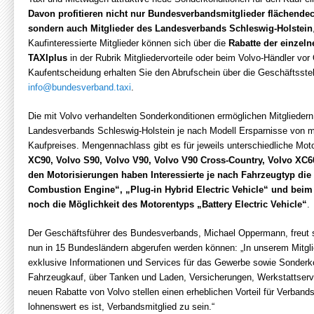
Davon profitieren nicht nur Bundesverbandsmitglieder flächende
sondern auch Mitglieder des Landesverbands Schleswig-Holstein
Kaufinteressierte Mitglieder können sich über die
Rabatte der einzeln
TAXIplus
in der Rubrik Mitgliedervorteile oder beim Volvo-Händler vor 
Kaufentscheidung erhalten Sie den Abrufschein über die Geschäftsst
info@bundesverband.taxi
.
Die mit Volvo verhandelten Sonderkonditionen ermöglichen Mitgliede
Landesverbands Schleswig-Holstein je nach Modell Ersparnisse von me
Kaufpreises. Mengennachlass gibt es für jeweils unterschiedliche Moto
XC90, Volvo S90, Volvo V90, Volvo V90 Cross-Country, Volvo XC6
den Motorisierungen haben Interessierte je nach Fahrzeugtyp die
Combustion Engine“, „Plug-in Hybrid Electric Vehicle“ und beim
noch die Möglichkeit des Motorentyps „Battery Electric Vehicle“
.
Der Geschäftsführer des Bundesverbands, Michael Oppermann, freut s
nun in 15 Bundesländern abgerufen werden können: „In unserem Mitglie
exklusive Informationen und Services für das Gewerbe sowie Sonderk
Fahrzeugkauf, über Tanken und Laden, Versicherungen, Werkstattserv
neuen Rabatte von Volvo stellen einen erheblichen Vorteil für Verbands
lohnenswert es ist, Verbandsmitglied zu sein.“