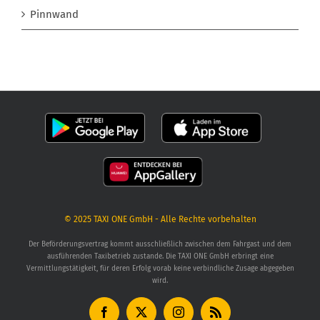
Pinnwand
© 2025
TAXI ONE GmbH
- Alle Rechte vorbehalten
Der Beförderungsvertrag kommt ausschließlich zwischen dem Fahrgast und dem
ausführenden Taxibetrieb zustande. Die TAXI ONE GmbH erbringt eine
Vermittlungstätigkeit, für deren Erfolg vorab keine verbindliche Zusage abgegeben
wird.
Facebook
X
Instagram
Rss