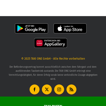
© 2025
TAXI ONE GmbH
- Alle Rechte vorbehalten
Der Beförderungsvertrag kommt ausschließlich zwischen dem Fahrgast und dem
ausführenden Taxibetrieb zustande. Die TAXI ONE GmbH erbringt eine
Vermittlungstätigkeit, für deren Erfolg vorab keine verbindliche Zusage abgegeben
wird.
Facebook
X
Instagram
Rss