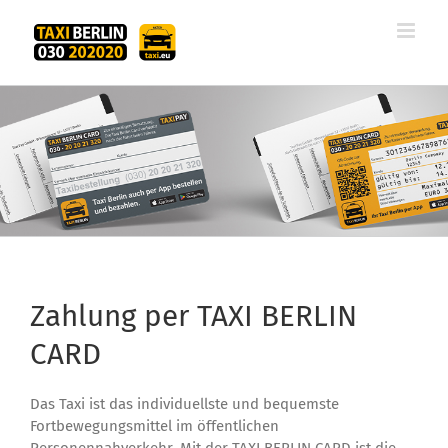
Zum
Inhalt
springen
Zahlung per TAXI BERLIN
CARD
Das Taxi ist das individuellste und bequemste
Fortbewegungsmittel im öffentlichen
Personennahverkehr. Mit der TAXI BERLIN CARD ist die