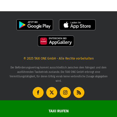
© 2025
TAXI ONE GmbH
- Alle Rechte vorbehalten
Der Beförderungsvertrag kommt ausschließlich zwischen dem Fahrgast und dem
ausführenden Taxibetrieb zustande. Die TAXI ONE GmbH erbringt eine
Vermittlungstätigkeit, für deren Erfolg vorab keine verbindliche Zusage abgegeben
wird.
Facebook
X
Instagram
Rss
TAXI RUFEN