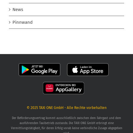
News
Pinnwand
© 2025
TAXI ONE GmbH
- Alle Rechte vorbehalten
Der Beförderungsvertrag kommt ausschließlich zwischen dem Fahrgast und dem
ausführenden Taxibetrieb zustande. Die TAXI ONE GmbH erbringt eine
Vermittlungstätigkeit, für deren Erfolg vorab keine verbindliche Zusage abgegeben