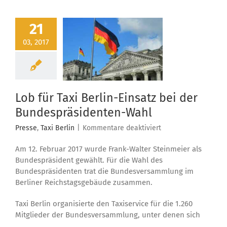
21
03, 2017
Lob für Taxi Berlin-Einsatz bei der
Bundespräsidenten-Wahl
für
Presse
,
Taxi Berlin
|
Kommentare deaktiviert
Lob
Am 12. Februar 2017 wurde Frank-Walter Steinmeier als
für
Taxi
Bundespräsident gewählt. Für die Wahl des
Berlin-
Bundespräsidenten trat die Bundesversammlung im
Einsatz
Berliner Reichstagsgebäude zusammen.
bei
der
Taxi Berlin organisierte den Taxiservice für die 1.260
Bundespräsidenten-
Mitglieder der Bundesversammlung, unter denen sich
Wahl