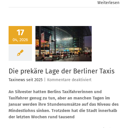
Weiterlesen
17
04, 2026
Die prekäre Lage der Berliner Taxis
für
Taxinews seit 2025
|
Kommentare deaktiviert
Die
An Silvester hatten Berlins Taxifahrerinnen und
prekäre
Lage
Taxifahrer genug zu tun, aber an manchen Tagen im
der
Januar werden ihre Stundenumsätze auf das Niveau des
Berliner
Mindestlohns sinken. Trotzdem hat die Stadt innerhalb
Taxis
der letzten Wochen rund tausend