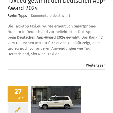
Taxi.eu gewinnt den Deutschen App-
Award 2024
für
Berlin-Tipps
|
Kommentare deaktiviert
Taxi.eu
Die Taxi-App taxi.eu wurde erneut von Smartphone-
gewinnt
den
Nutzern in Deutschland zur beliebtesten Taxi-App
Deutschen
beim
Deutschen App-Award 2024
gewählt. Das Ranking
App-
vom Deutschen Institut für Service-Qualität zeigt, dass
Award
taxi.eu noch vor anderen Anwendungen wie Taxi
2024
Deutschland, Sixt Ride, Taxi.de,
Weiterlesen
27
08, 2021