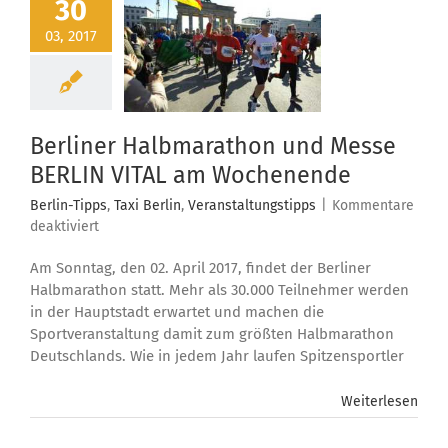
30
03, 2017
Berliner Halbmarathon und Messe
BERLIN VITAL am Wochenende
Berlin-Tipps
,
Taxi Berlin
,
Veranstaltungstipps
|
Kommentare
für
deaktiviert
Berliner
Am Sonntag, den 02. April 2017, findet der Berliner
Halbmarathon
und
Halbmarathon statt. Mehr als 30.000 Teilnehmer werden
Messe
in der Hauptstadt erwartet und machen die
BERLIN
Sportveranstaltung damit zum größten Halbmarathon
VITAL
Deutschlands. Wie in jedem Jahr laufen Spitzensportler
am
Wochenende
Weiterlesen