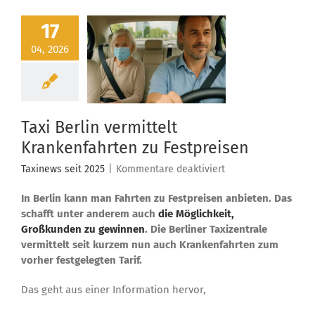
17
04, 2026
Taxi Berlin vermittelt
Krankenfahrten zu Festpreisen
für
Taxinews seit 2025
|
Kommentare deaktiviert
Taxi
In Berlin kann man
Fahrten zu Festpreisen anbieten
Berlin
. Das
vermittelt
schafft unter anderem auch
die Möglichkeit,
Krankenfahrten
Großkunden zu gewinnen
. Die Berliner Taxizentrale
zu
vermittelt seit kurzem nun auch Krankenfahrten zum
Festpreisen
vorher festgelegten Tarif.
Das geht aus einer Information hervor,