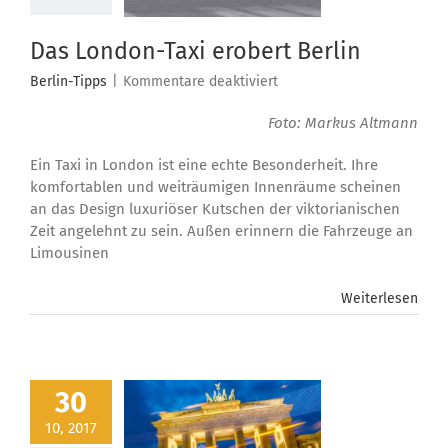
Das London-Taxi erobert Berlin
für
Berlin-Tipps
|
Kommentare deaktiviert
Das
Foto: Markus Altmann
London-
Taxi
Ein Taxi in London ist eine echte Besonderheit. Ihre
erobert
Berlin
komfortablen und weiträumigen Innenräume scheinen
an das Design luxuriöser Kutschen der viktorianischen
Zeit angelehnt zu sein. Außen erinnern die Fahrzeuge an
Limousinen
Weiterlesen
30
10, 2017