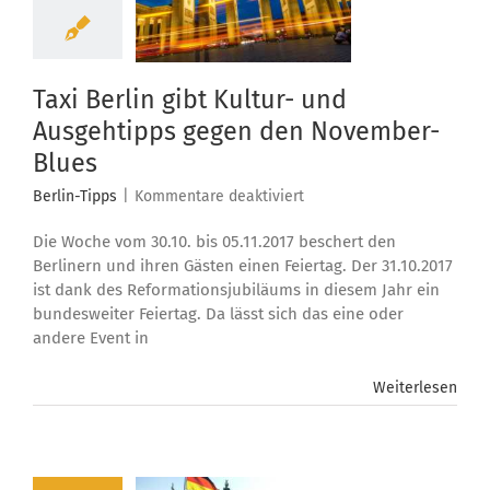
Taxi Berlin gibt Kultur- und
Ausgehtipps gegen den November-
Blues
für
Berlin-Tipps
|
Kommentare deaktiviert
Taxi
Die Woche vom 30.10. bis 05.11.2017 beschert den
Berlin
gibt
Berlinern und ihren Gästen einen Feiertag. Der 31.10.2017
Kultur-
ist dank des Reformationsjubiläums in diesem Jahr ein
und
bundesweiter Feiertag. Da lässt sich das eine oder
Ausgehtipps
andere Event in
gegen
den
Weiterlesen
November-
Blues