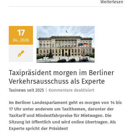
Weiterlesen
17
04, 2026
Taxipräsident morgen im Berliner
Verkehrsausschuss als Experte
für
Taxinews seit 2025
|
Kommentare deaktiviert
Taxipräsident
Im Berliner Landesparlament geht es morgen von 14 bis
morgen
im
17 Uhr unter anderem um Taxithemen, darunter der
Berliner
Taxitarif und Mindestfahrpreise für Mietwagen. Die
Verkehrsausschuss
Sitzung ist öffentlich und wird online übertragen. Als
als
Experte spricht der Präsident