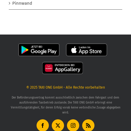
Pinnwand
© 2025
TAXI ONE GmbH
- Alle Rechte vorbehalten
Der Beförderungsvertrag kommt ausschließlich zwischen dem Fahrgast und dem
ausführenden Taxibetrieb zustande. Die TAXI ONE GmbH erbringt eine
Vermittlungstätigkeit, für deren Erfolg vorab keine verbindliche Zusage abgegeben
wird.
Facebook
X
Instagram
Rss