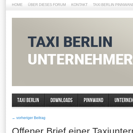
HOME
ÜBER DIESES FORUM
KONTAKT
TAXI BERLIN PINNWAN
Taxi Berlin
Downloads
Pinnwand
Unterne
← vorheriger Beitrag
Offener Brief einer Taxiunte