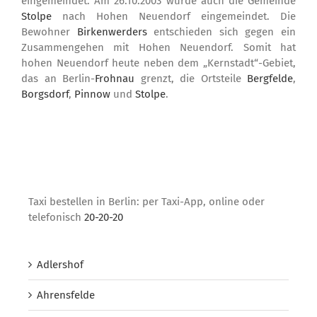
eingemeindet. Am 26.10.2003 wurde auch die Gemeinde
Stolpe
nach Hohen Neuendorf eingemeindet. Die
Bewohner
Birkenwerders
entschieden sich gegen ein
Zusammengehen mit Hohen Neuendorf. Somit hat
hohen Neuendorf heute neben dem „Kernstadt“-Gebiet,
das an Berlin-
Frohnau
grenzt, die Ortsteile
Bergfelde
,
Borgsdorf
,
Pinnow
und
Stolpe
.
Taxi bestellen in Berlin: per Taxi-App, online oder
telefonisch
20-20-20
Adlershof
Ahrensfelde