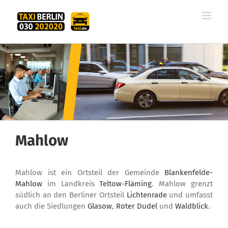
Zum
Inhalt
springen
Mahlow
Mahlow ist ein Ortsteil der Gemeinde
Blankenfelde-
Mahlow
im Landkreis
Teltow-Fläming
. Mahlow grenzt
südlich an den Berliner Ortsteil
Lichtenrade
und umfasst
auch die Siedlungen
Glasow
,
Roter Dudel
und
Waldblick
.