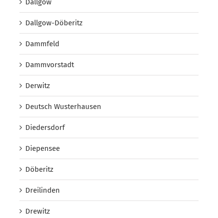
Dallgow
Dallgow-Döberitz
Dammfeld
Dammvorstadt
Derwitz
Deutsch Wusterhausen
Diedersdorf
Diepensee
Döberitz
Dreilinden
Drewitz