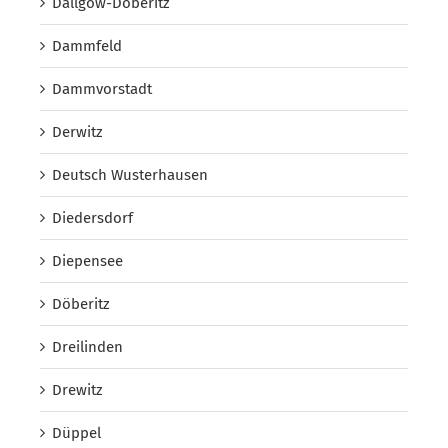
Dallgow-Döberitz
Dammfeld
Dammvorstadt
Derwitz
Deutsch Wusterhausen
Diedersdorf
Diepensee
Döberitz
Dreilinden
Drewitz
Düppel