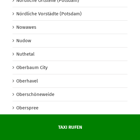
Nördliche Ortsteile (Potsdam)
Nördliche Vorstädte (Potsdam)
Nowawes
Nudow
Nuthetal
Oberbaum City
Oberhavel
Oberschöneweide
Oberspree
Oder-Spree
TAXI RUFEN
Onkel Toms Hütte