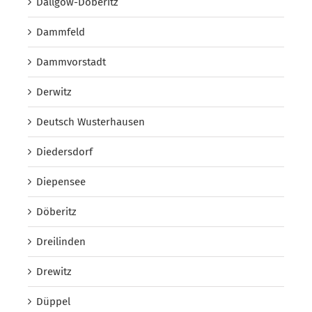
Dallgow-Döberitz
Dammfeld
Dammvorstadt
Derwitz
Deutsch Wusterhausen
Diedersdorf
Diepensee
Döberitz
Dreilinden
Drewitz
Düppel