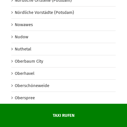
Nördliche Ortsteile (Potsdam)
Nördliche Vorstädte (Potsdam)
Nowawes
Nudow
Nuthetal
Oberbaum City
Oberhavel
Oberschöneweide
Oberspree
Oder-Spree
TAXI RUFEN
Onkel Toms Hütte