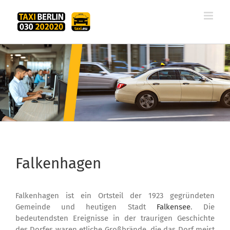
Zum
Inhalt
springen
Falkenhagen
Falkenhagen ist ein Ortsteil der 1923 gegründeten
Gemeinde und heutigen Stadt
Falkensee
. Die
bedeutendsten Ereignisse in der traurigen Geschichte
des Dorfes waren etliche Großbrände, die das Dorf meist