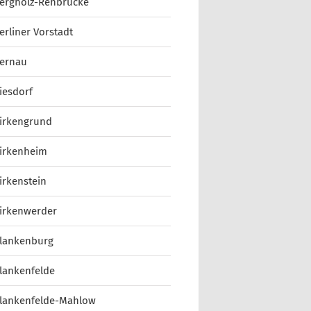
ergholz-Rehbrücke
erliner Vorstadt
ernau
iesdorf
irkengrund
irkenheim
irkenstein
irkenwerder
lankenburg
lankenfelde
lankenfelde-Mahlow