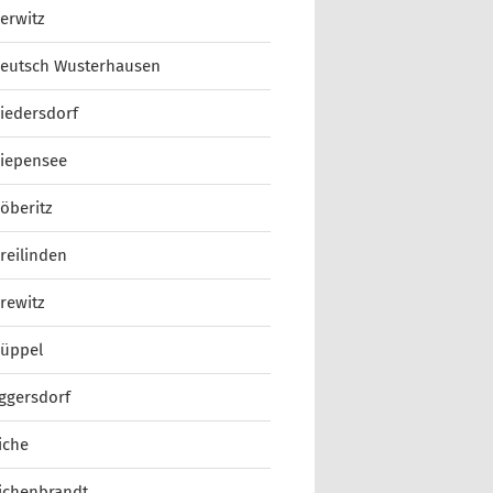
erwitz
eutsch Wusterhausen
iedersdorf
iepensee
öberitz
reilinden
rewitz
üppel
ggersdorf
iche
ichenbrandt