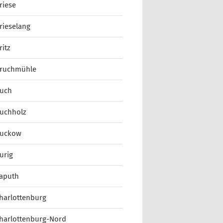
riese
rieselang
ritz
ruchmühle
uch
uchholz
uckow
urig
aputh
harlottenburg
harlottenburg-Nord