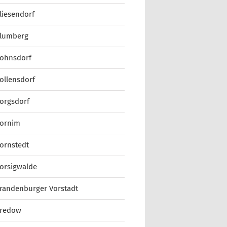
liesendorf
lumberg
ohnsdorf
ollensdorf
orgsdorf
ornim
ornstedt
orsigwalde
randenburger Vorstadt
redow