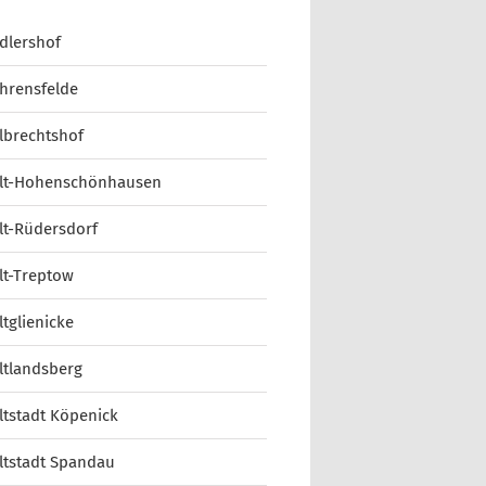
dlershof
hrensfelde
lbrechtshof
lt-Hohenschönhausen
lt-Rüdersdorf
lt-Treptow
ltglienicke
ltlandsberg
ltstadt Köpenick
ltstadt Spandau