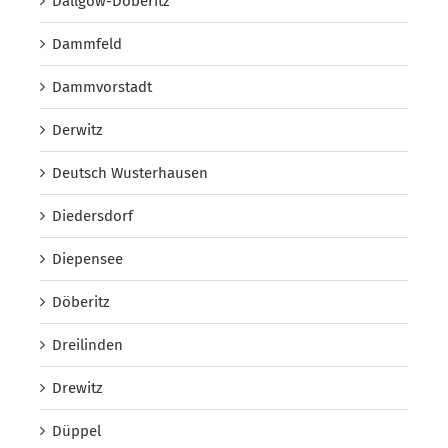
Dallgow-Döberitz
Dammfeld
Dammvorstadt
Derwitz
Deutsch Wusterhausen
Diedersdorf
Diepensee
Döberitz
Dreilinden
Drewitz
Düppel