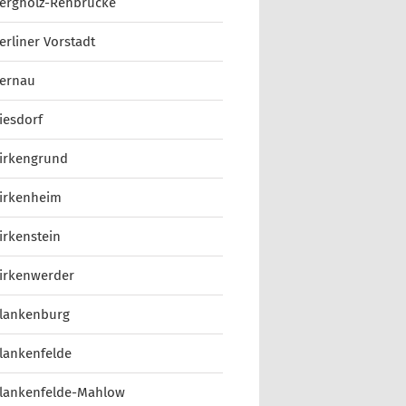
ergholz-Rehbrücke
erliner Vorstadt
ernau
iesdorf
irkengrund
irkenheim
irkenstein
irkenwerder
lankenburg
lankenfelde
lankenfelde-Mahlow