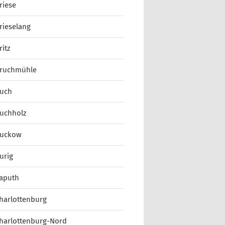
riese
rieselang
ritz
ruchmühle
uch
uchholz
uckow
urig
aputh
harlottenburg
harlottenburg-Nord