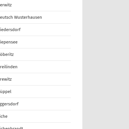
erwitz
eutsch Wusterhausen
iedersdorf
iepensee
öberitz
reilinden
rewitz
üppel
ggersdorf
iche
ichenbrandt