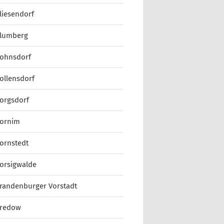
liesendorf
lumberg
ohnsdorf
ollensdorf
orgsdorf
ornim
ornstedt
orsigwalde
randenburger Vorstadt
redow