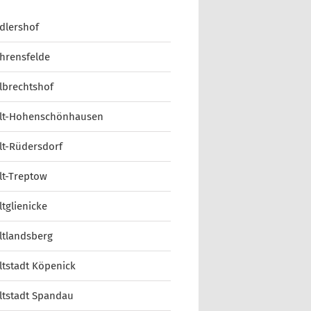
dlershof
hrensfelde
lbrechtshof
lt-Hohenschönhausen
lt-Rüdersdorf
lt-Treptow
ltglienicke
ltlandsberg
ltstadt Köpenick
ltstadt Spandau