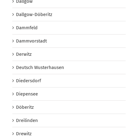
Dallgow
Dallgow-Döberitz
Dammfeld
Dammvorstadt
Derwitz
Deutsch Wusterhausen
Diedersdorf
Diepensee
Döberitz
Dreilinden
Drewitz