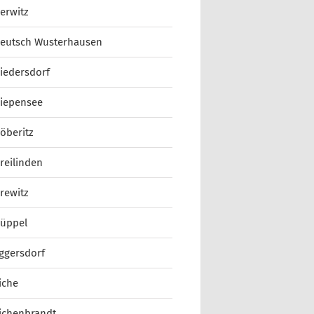
erwitz
eutsch Wusterhausen
iedersdorf
iepensee
öberitz
reilinden
rewitz
üppel
ggersdorf
iche
ichenbrandt