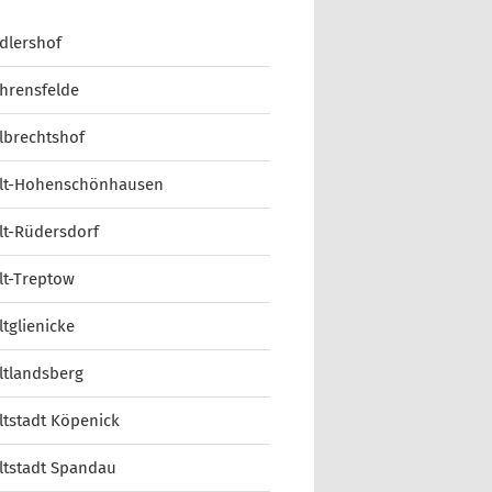
dlershof
hrensfelde
lbrechtshof
lt-Hohenschönhausen
lt-Rüdersdorf
lt-Treptow
ltglienicke
ltlandsberg
ltstadt Köpenick
ltstadt Spandau