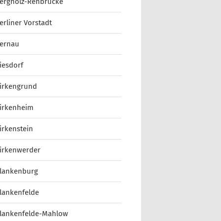
ergholz-Rehbrücke
erliner Vorstadt
ernau
iesdorf
irkengrund
irkenheim
irkenstein
irkenwerder
lankenburg
lankenfelde
lankenfelde-Mahlow