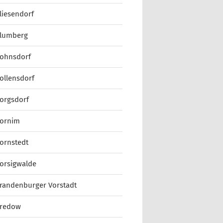
liesendorf
lumberg
ohnsdorf
ollensdorf
orgsdorf
ornim
ornstedt
orsigwalde
randenburger Vorstadt
redow