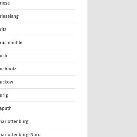
riese
rieselang
ritz
ruchmühle
uch
uchholz
uckow
urig
aputh
harlottenburg
harlottenburg-Nord