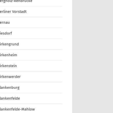
ergholz-Rehbrücke
erliner Vorstadt
ernau
iesdorf
irkengrund
irkenheim
irkenstein
irkenwerder
lankenburg
lankenfelde
lankenfelde-Mahlow