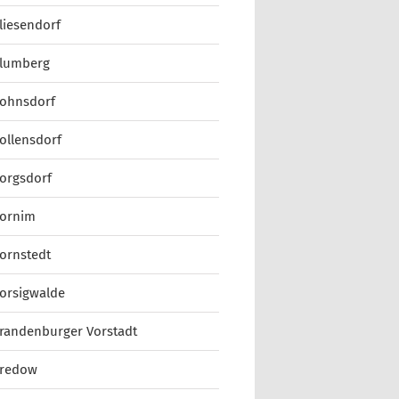
liesendorf
lumberg
ohnsdorf
ollensdorf
orgsdorf
ornim
ornstedt
orsigwalde
randenburger Vorstadt
redow