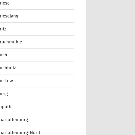
riese
rieselang
ritz
ruchmühle
uch
uchholz
uckow
urig
aputh
harlottenburg
harlottenburg-Nord