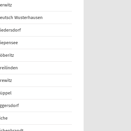
erwitz
eutsch Wusterhausen
iedersdorf
iepensee
öberitz
reilinden
rewitz
üppel
ggersdorf
iche
ichenbrandt