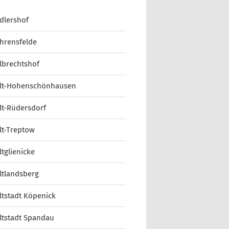
dlershof
hrensfelde
lbrechtshof
lt-Hohenschönhausen
lt-Rüdersdorf
lt-Treptow
ltglienicke
ltlandsberg
ltstadt Köpenick
ltstadt Spandau