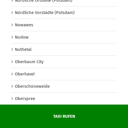
Nördliche Ortsteile (Potsdam)
Nördliche Vorstädte (Potsdam)
Nowawes
Nudow
Nuthetal
Oberbaum City
Oberhavel
Oberschöneweide
Oberspree
Oder-Spree
TAXI RUFEN
Onkel Toms Hütte