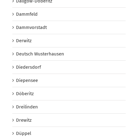
Dallgow-Döberitz
Dammfeld
Dammvorstadt
Derwitz
Deutsch Wusterhausen
Diedersdorf
Diepensee
Döberitz
Dreilinden
Drewitz
Düppel