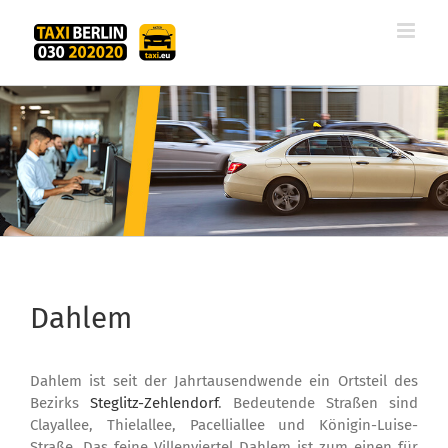
Zum
Inhalt
springen
Dahlem
Dahlem ist seit der Jahrtausendwende ein Ortsteil des
Bezirks
Steglitz-Zehlendorf
. Bedeutende Straßen sind
Clayallee, Thielallee, Pacelliallee und Königin-Luise-
Straße. Das feine Villenviertel Dahlem ist zum einen für