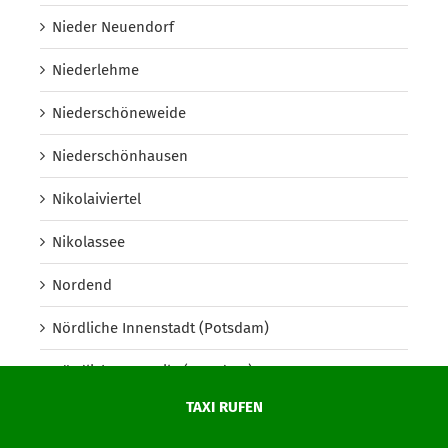
Nieder Neuendorf
Niederlehme
Niederschöneweide
Niederschönhausen
Nikolaiviertel
Nikolassee
Nordend
Nördliche Innenstadt (Potsdam)
Nördliche Ortsteile (Potsdam)
TAXI RUFEN
Nördliche Vorstädte (Potsdam)