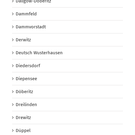
Dallgow-Döberitz
Dammfeld
Dammvorstadt
Derwitz
Deutsch Wusterhausen
Diedersdorf
Diepensee
Döberitz
Dreilinden
Drewitz
Düppel