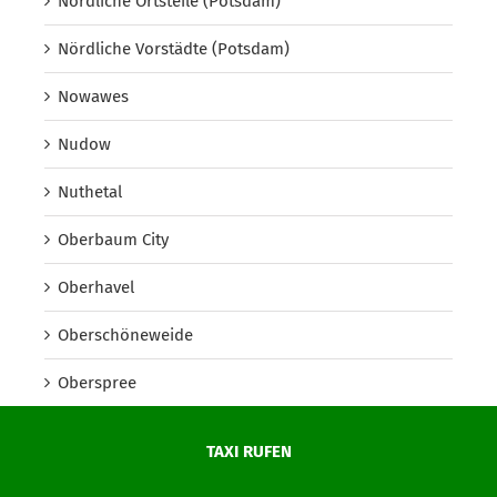
Nördliche Ortsteile (Potsdam)
Nördliche Vorstädte (Potsdam)
Nowawes
Nudow
Nuthetal
Oberbaum City
Oberhavel
Oberschöneweide
Oberspree
Oder-Spree
TAXI RUFEN
Onkel Toms Hütte