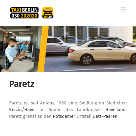
Zum
Inhalt
springen
Paretz
Paretz ist seit Anfang 1960 eine Siedlung im Städtchen
Ketzin/Havel
im Süden des Landkreises
Havelland
.
Paretz grenzt an den
Potsdamer
Ortsteil
Uetz-Paaren
.