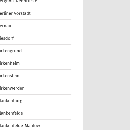
ergholz-Rehbrücke
erliner Vorstadt
ernau
iesdorf
irkengrund
irkenheim
irkenstein
irkenwerder
lankenburg
lankenfelde
lankenfelde-Mahlow