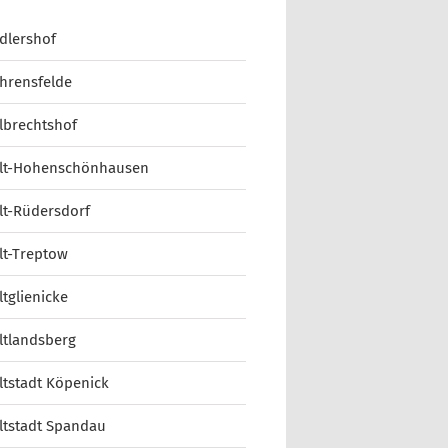
dlershof
hrensfelde
lbrechtshof
lt-Hohenschönhausen
lt-Rüdersdorf
lt-Treptow
ltglienicke
ltlandsberg
ltstadt Köpenick
ltstadt Spandau