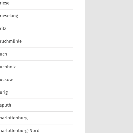
riese
rieselang
ritz
ruchmühle
uch
uchholz
uckow
urig
aputh
harlottenburg
harlottenburg-Nord