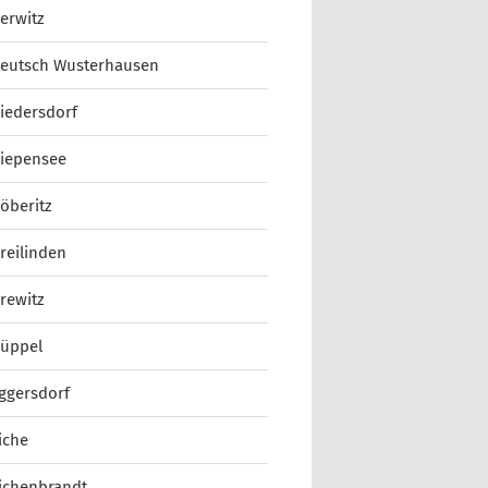
erwitz
eutsch Wusterhausen
iedersdorf
iepensee
öberitz
reilinden
rewitz
üppel
ggersdorf
iche
ichenbrandt