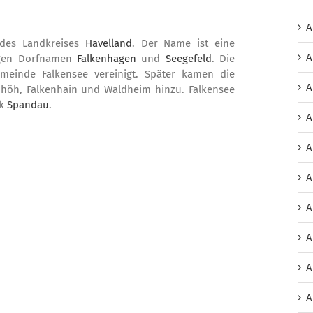
A
 des Landkreises
Havelland
. Der Name ist eine
A
igen Dorfnamen
Falkenhagen
und
Seegefeld
. Die
meinde Falkensee vereinigt. Später kamen die
A
enhöh, Falkenhain und Waldheim hinzu. Falkensee
rk
Spandau
.
A
A
A
A
A
A
A