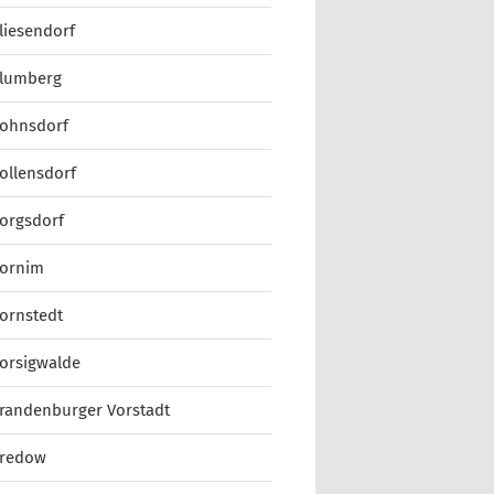
liesendorf
lumberg
ohnsdorf
ollensdorf
orgsdorf
ornim
ornstedt
orsigwalde
randenburger Vorstadt
redow