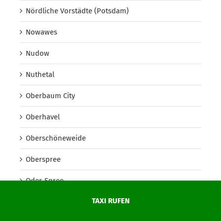
Nördliche Vorstädte (Potsdam)
Nowawes
Nudow
Nuthetal
Oberbaum City
Oberhavel
Oberschöneweide
Oberspree
Oder-Spree
TAXI RUFEN
Onkel Toms Hütte