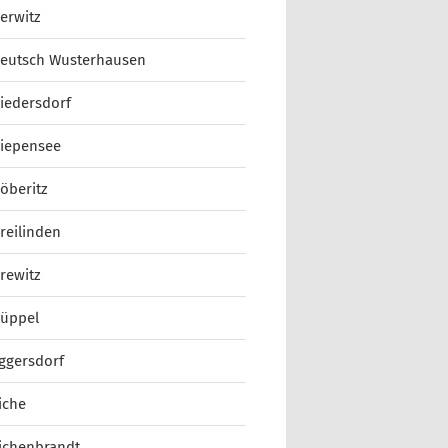
erwitz
eutsch Wusterhausen
iedersdorf
iepensee
öberitz
reilinden
rewitz
üppel
ggersdorf
iche
ichenbrandt