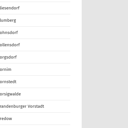
liesendorf
lumberg
ohnsdorf
ollensdorf
orgsdorf
ornim
ornstedt
orsigwalde
randenburger Vorstadt
redow