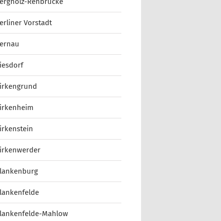
ergholz-Rehbrücke
erliner Vorstadt
ernau
iesdorf
irkengrund
irkenheim
irkenstein
irkenwerder
lankenburg
lankenfelde
lankenfelde-Mahlow