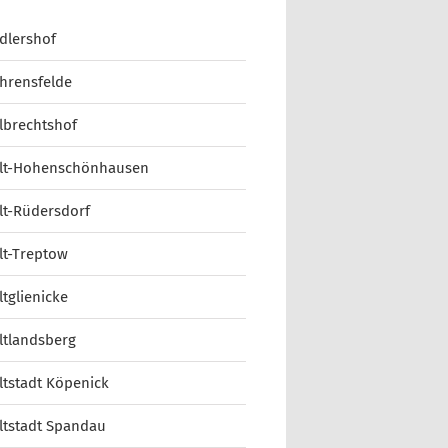
dlershof
hrensfelde
lbrechtshof
lt-Hohenschönhausen
lt-Rüdersdorf
lt-Treptow
ltglienicke
ltlandsberg
ltstadt Köpenick
ltstadt Spandau