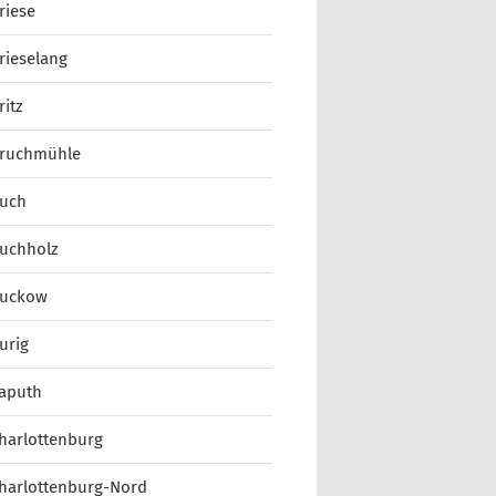
riese
rieselang
ritz
ruchmühle
uch
uchholz
uckow
urig
aputh
harlottenburg
harlottenburg-Nord