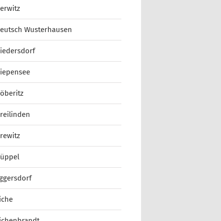
erwitz
eutsch Wusterhausen
iedersdorf
iepensee
öberitz
reilinden
rewitz
üppel
ggersdorf
iche
ichenbrandt