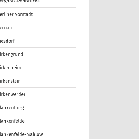
ergholz-Rehbrücke
erliner Vorstadt
ernau
iesdorf
irkengrund
irkenheim
irkenstein
irkenwerder
lankenburg
lankenfelde
lankenfelde-Mahlow