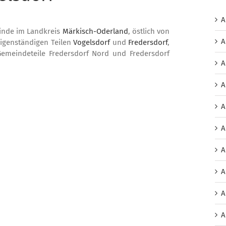
A
einde im Landkreis
Märkisch-Oderland
, östlich von
A
eigenständigen Teilen
Vogelsdorf
und
Fredersdorf
,
n Gemeindeteile Fredersdorf Nord und Fredersdorf
A
A
A
A
A
A
A
A