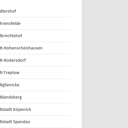
dlershof
hrensfelde
lbrechtshof
lt-Hohenschönhausen
lt-Rüdersdorf
lt-Treptow
ltglienicke
ltlandsberg
ltstadt Köpenick
ltstadt Spandau