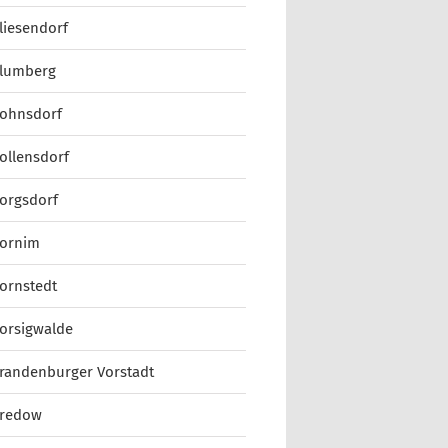
liesendorf
lumberg
ohnsdorf
ollensdorf
orgsdorf
ornim
ornstedt
orsigwalde
randenburger Vorstadt
redow