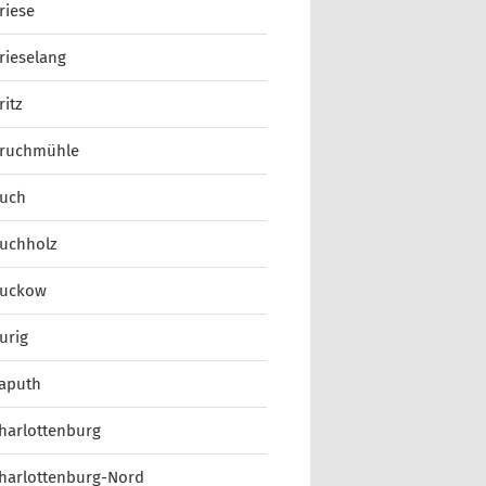
riese
rieselang
ritz
ruchmühle
uch
uchholz
uckow
urig
aputh
harlottenburg
harlottenburg-Nord