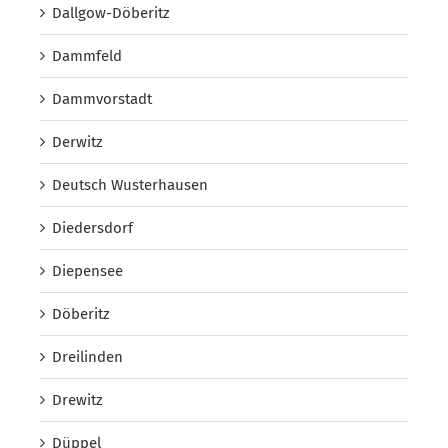
Dallgow-Döberitz
Dammfeld
Dammvorstadt
Derwitz
Deutsch Wusterhausen
Diedersdorf
Diepensee
Döberitz
Dreilinden
Drewitz
Düppel