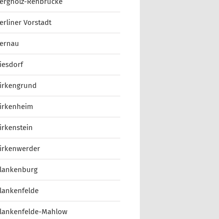
ergholz-Rehbrücke
erliner Vorstadt
ernau
iesdorf
irkengrund
irkenheim
irkenstein
irkenwerder
lankenburg
lankenfelde
lankenfelde-Mahlow