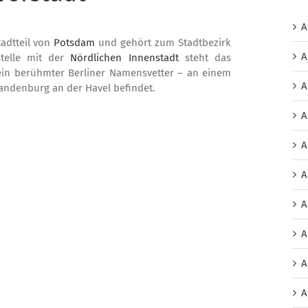
A
tadtteil von
Potsdam
und gehört zum Stadtbezirk
A
stelle mit der
Nördlichen Innenstadt
steht das
ein berühmter Berliner Namensvetter – an einem
A
andenburg an der Havel befindet.
A
A
A
A
A
A
A