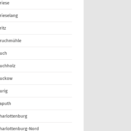
riese
rieselang
ritz
ruchmühle
uch
uchholz
uckow
urig
aputh
harlottenburg
harlottenburg-Nord