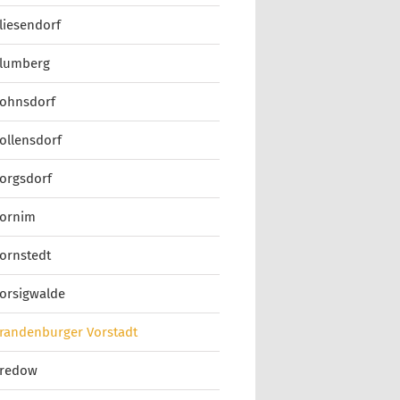
liesendorf
lumberg
ohnsdorf
ollensdorf
orgsdorf
ornim
ornstedt
orsigwalde
randenburger Vorstadt
redow