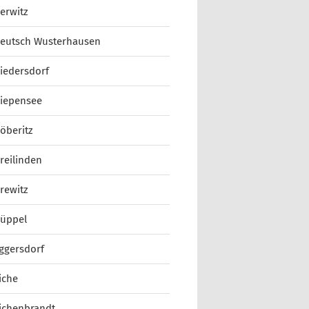
erwitz
eutsch Wusterhausen
iedersdorf
iepensee
öberitz
reilinden
rewitz
üppel
ggersdorf
iche
ichenbrandt