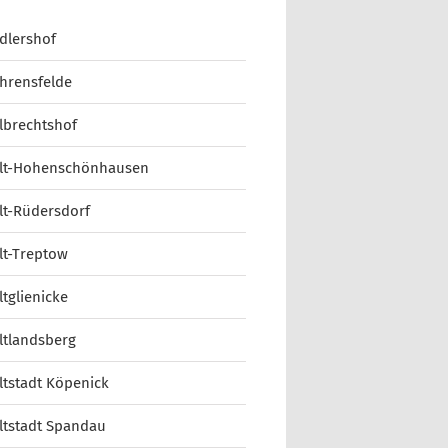
dlershof
hrensfelde
lbrechtshof
lt-Hohenschönhausen
lt-Rüdersdorf
lt-Treptow
ltglienicke
ltlandsberg
ltstadt Köpenick
ltstadt Spandau