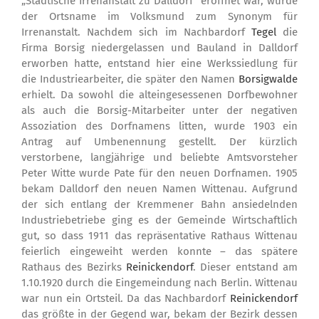
„Städtische Irrenanstalt zu Dalldorf“ eröffnet war, wurde
der Ortsname im Volksmund zum Synonym für
Irrenanstalt. Nachdem sich im Nachbardorf
Tegel
die
Firma Borsig niedergelassen und Bauland in Dalldorf
erworben hatte, entstand hier eine Werkssiedlung für
die Industriearbeiter, die später den Namen
Borsigwalde
erhielt. Da sowohl die alteingesessenen Dorfbewohner
als auch die Borsig-Mitarbeiter unter der negativen
Assoziation des Dorfnamens litten, wurde 1903 ein
Antrag auf Umbenennung gestellt. Der kürzlich
verstorbene, langjährige und beliebte Amtsvorsteher
Peter Witte wurde Pate für den neuen Dorfnamen. 1905
bekam Dalldorf den neuen Namen Wittenau. Aufgrund
der sich entlang der Kremmener Bahn ansiedelnden
Industriebetriebe ging es der Gemeinde Wirtschaftlich
gut, so dass 1911 das repräsentative Rathaus Wittenau
feierlich eingeweiht werden konnte – das spätere
Rathaus des Bezirks
Reinickendorf
. Dieser entstand am
1.10.1920 durch die Eingemeindung nach Berlin. Wittenau
war nun ein Ortsteil. Da das Nachbardorf
Reinickendorf
das größte in der Gegend war, bekam der Bezirk dessen