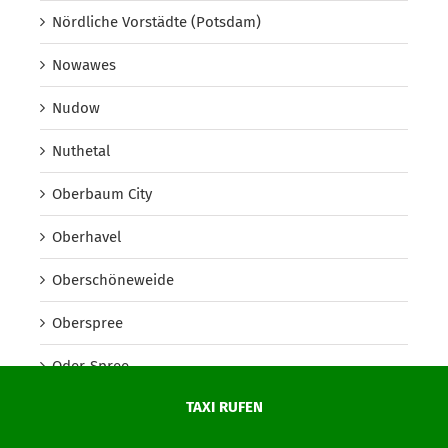
Nördliche Vorstädte (Potsdam)
Nowawes
Nudow
Nuthetal
Oberbaum City
Oberhavel
Oberschöneweide
Oberspree
Oder-Spree
TAXI RUFEN
Onkel Toms Hütte