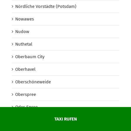
Nördliche Vorstädte (Potsdam)
Nowawes
Nudow
Nuthetal
Oberbaum City
Oberhavel
Oberschöneweide
Oberspree
Oder-Spree
TAXI RUFEN
Onkel Toms Hütte