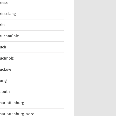
riese
rieselang
ritz
ruchmühle
uch
uchholz
uckow
urig
aputh
harlottenburg
harlottenburg-Nord