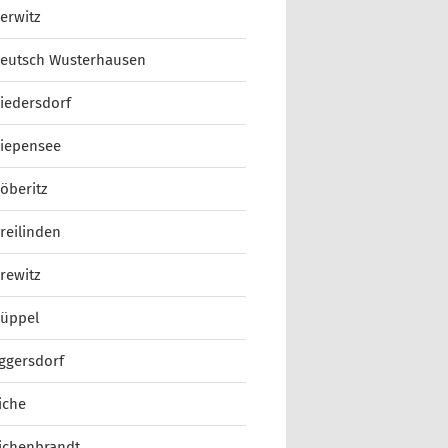
erwitz
eutsch Wusterhausen
iedersdorf
iepensee
öberitz
reilinden
rewitz
üppel
ggersdorf
iche
ichenbrandt