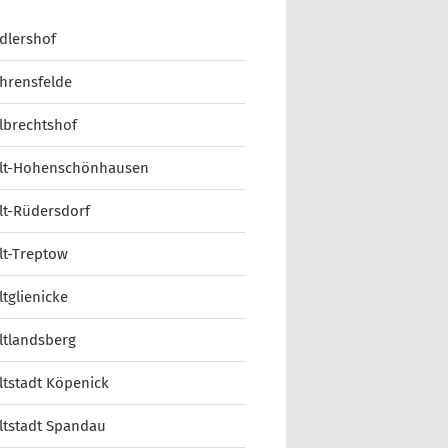
dlershof
hrensfelde
lbrechtshof
lt-Hohenschönhausen
lt-Rüdersdorf
lt-Treptow
ltglienicke
ltlandsberg
ltstadt Köpenick
ltstadt Spandau