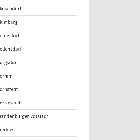
liesendorf
lumberg
ohnsdorf
ollensdorf
orgsdorf
ornim
ornstedt
orsigwalde
randenburger Vorstadt
redow