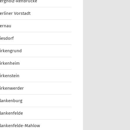
ergholz-Rehbrücke
erliner Vorstadt
ernau
iesdorf
irkengrund
irkenheim
irkenstein
irkenwerder
lankenburg
lankenfelde
lankenfelde-Mahlow