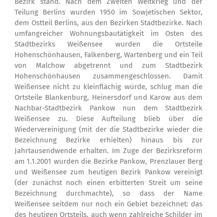
Bezirk stand. Nach dem Zweiten Weltkrieg und der
Teilung Berlins wurden 1950 im Sowjetischen Sektor,
dem Ostteil Berlins, aus den Bezirken Stadtbezirke. Nach
umfangreicher Wohnungsbautätigkeit im Osten des
Stadtbezirks Weißensee wurden die Ortsteile
Hohenschönhausen, Falkenberg, Wartenberg und ein Teil
von Malchow abgetrennt und zum Stadtbezirk
Hohenschönhausen zusammengeschlossen. Damit
Weißensee nicht zu kleinflächig würde, schlug man die
Ortsteile Blankenburg, Heinersdorf und Karow aus dem
Nachbar-Stadtbezirk Pankow nun dem Stadtbezirk
Weißensee zu. Diese Aufteilung blieb über die
Wiedervereinigung (mit der die Stadtbezirke wieder die
Bezeichnung Bezirke erhielten) hinaus bis zur
Jahrtausendwende erhalten. Im Zuge der Bezirksreform
am 1.1.2001 wurden die Bezirke Pankow, Prenzlauer Berg
und Weißensee zum heutigen Bezirk Pankow vereinigt
(der zunächst noch einen erbitterten Streit um seine
Bezeichnung durchmachte), so dass der Name
Weißensee seitdem nur noch ein Gebiet bezeichnet: das
des heutigen Ortsteils, auch wenn zahlreiche Schilder im