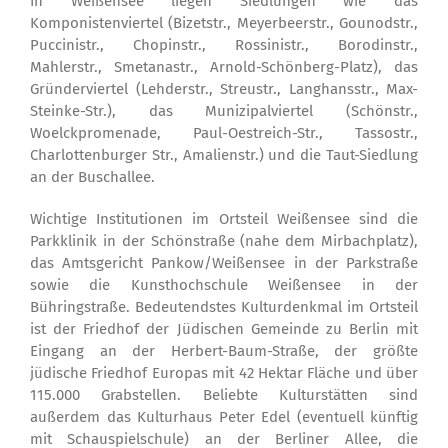
In Weißensee liegen Siedlungen wie das
Komponistenviertel (Bizetstr., Meyerbeerstr., Gounodstr.,
Puccinistr., Chopinstr., Rossinistr., Borodinstr.,
Mahlerstr., Smetanastr., Arnold-Schönberg-Platz), das
Gründerviertel (Lehderstr., Streustr., Langhansstr., Max-
Steinke-Str.), das Munizipalviertel (Schönstr.,
Woelckpromenade, Paul-Oestreich-Str., Tassostr.,
Charlottenburger Str., Amalienstr.) und die Taut-Siedlung
an der Buschallee.
Wichtige Institutionen im Ortsteil Weißensee sind die
Parkklinik in der Schönstraße (nahe dem Mirbachplatz),
das Amtsgericht Pankow/Weißensee in der Parkstraße
sowie die Kunsthochschule Weißensee in der
Bühringstraße. Bedeutendstes Kulturdenkmal im Ortsteil
ist der Friedhof der Jüdischen Gemeinde zu Berlin mit
Eingang an der Herbert-Baum-Straße, der größte
jüdische Friedhof Europas mit 42 Hektar Fläche und über
115.000 Grabstellen. Beliebte Kulturstätten sind
außerdem das Kulturhaus Peter Edel (eventuell künftig
mit Schauspielschule) an der Berliner Allee, die